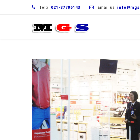
Telp:
021-87796143
Email us:
info@mgs